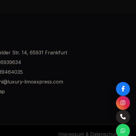
elder Str. 14, 65931 Frankfurt
46939634
 39464035
ni@luxury-limoexpress.com
ap
Impressum & Datenschutz
AGB